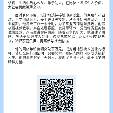
认真，生活中热心公益、乐于助人。在岗位上发挥个人价值，
为社会贡献绵薄之力。
面对身体不便，渐渐地选择接触电商创业。他克服行动困
难，自学电商运营、美工设计等技能，从零开始搭建网店。创
业初期，他每天工作十余小时，为了掌握店铺运营技巧，他熬
夜看视频教学，亲自处理客服、发货等环节，凭借优质服务和
诚信经营，逐渐赢得客户信赖。随着业务的扩大，他组建了团
队，吸纳更多残疾人就业，传授电商经验，帮助他们实现自
立，减轻家庭负担，提高参与社会能力。
他的网店年销售额突破百万元，成为当地残疾人创业的标
杆。曾庆全用行动证明，只要努力，残疾人同样可以创造精彩
人生。他的事迹激励了无数人，展现了自强不息、勇于追梦的
精神力量。