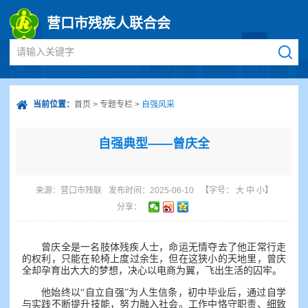
营口市残疾人联合会
请输入关键字
当前位置：
首页
>
专题专栏
>
自强风采
自强典型——曾庆全
来源：
营口市残联
发布时间：2025-06-10
【字号：
大
中
小
】
分享：
曾庆全是一名肢体残疾人士，命运无情夺去了他正常行走
的权利，只能在轮椅上度过余生，但在这狭小的天地里，曾庆
全却孕育出大大的梦想，决心以电商为翼，飞出生活的囚牢。
他始终以“自立自强”为人生信条，初中毕业后，通过自学
与实践不断提升技能，努力融入社会。工作中恪守职责、细致